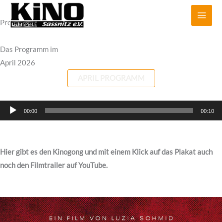
Zum
Inhalt
Programm
springen
Das Programm im
April 2026
APRIL PROGRAMM
Audio-
00:00
00:10
Player
Hier gibt es den Kinogong und mit einem Klick auf das Plakat auch
noch den Filmtrailer auf YouTube.