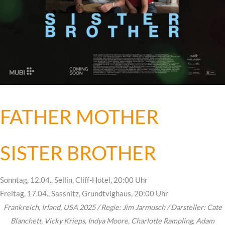
FATHER MOTHER
SISTER BROTHER
Sonntag, 12.04., Sellin, Cliff-Hotel, 20:00 Uhr
Freitag, 17.04., Sassnitz, Grundtvighaus, 20:00 Uhr
Frankreich, Irland, USA 2025 / Regie: Jim Jarmusch / Darsteller: Cate
Blanchett, Vicky Krieps, Indya Moore, Charlotte Rampling, Adam