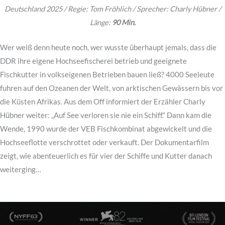
Deutschland 2025 / Regie: Tom Fröhlich / Sprecher: Charly Hübner /
Länge:
90 Min.
Wer weiß denn heute noch, wer wusste überhaupt jemals, dass die
DDR ihre eigene Hochseefischerei betrieb und geeignete
Fischkutter in volkseigenen Betrieben bauen ließ? 4000 Seeleute
fuhren auf den Ozeanen der Welt, von arktischen Gewässern bis vor
die Küsten Afrikas. Aus dem Off informiert der Erzähler Charly
Hübner weiter: „Auf See verloren sie nie ein Schiff.“ Dann kam die
Wende, 1990 wurde der VEB Fischkombinat abgewickelt und die
Hochseeflotte verschrottet oder verkauft. Der Dokumentarfilm
zeigt, wie abenteuerlich es für vier der Schiffe und Kutter danach
weiterging…