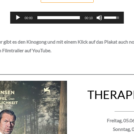
Audio-
Pfeiltasten
00:00
00:10
Player
Hoch/Runter
benutzen,
r gibt es den Kinogong und mit einem Klick auf das Plakat auch n
um
 Filmtrailer auf YouTube.
die
Lautstärke
zu
regeln.
THERAP
Freitag, 05.0
Sonntag, 0