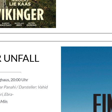
R UNFALL
ighaus, 20:00 Uhr
r Panahi / Darsteller: Vahid
i, Ebra-
 Min
.