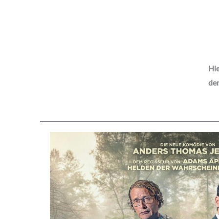
Hie
den