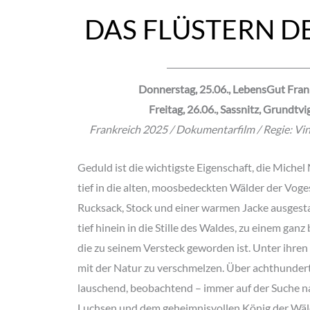
DAS FLÜSTERN D
Donnerstag, 25.06., LebensGut Fran
Freitag, 26.06., Sassnitz, Grundtv
Frankreich 2025 / Dokumentarfilm / Regie: Vi
Geduld ist die wichtigste Eigenschaft, die Michel
tief in die alten, moosbedeckten Wälder der Vog
Rucksack, Stock und einer warmen Jacke ausgestat
tief hinein in die Stille des Waldes, zu einem gan
die zu seinem Versteck geworden ist. Unter ihren
mit der Natur zu verschmelzen. Über achthundert
lauschend, beobachtend – immer auf der Suche n
Luchsen und dem geheimnisvollen König der Wäl