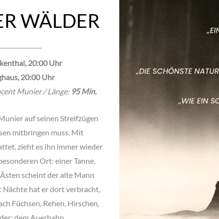
ER WÄLDER
kenthal, 20:00 Uhr
ighaus, 20:00 Uhr
ncent Munier / Länge:
95 Min.
 Munier auf seinen Streifzügen
esen mitbringen muss. Mit
tet, zieht es ihn immer wieder
z besonderen Ort: einer Tanne,
 Ästen scheint der alte Mann
 Nächte hat er dort verbracht,
ach Füchsen, Rehen, Hirschen,
der: dem Auerhahn.