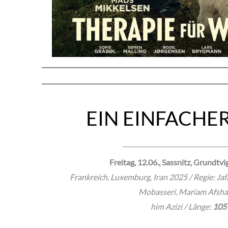
EIN EINFACHE
Freitag, 12.06., Sassnitz, Grundtv
Frankreich, Luxemburg, Iran 2025 / Regie: Jafa
Mobasseri, Mariam Afshar
him Azizi / Länge:
105